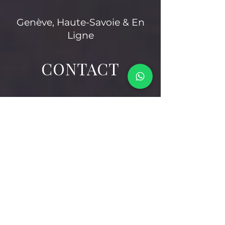
Genève,
Haute-Savoie & En
Ligne
CONTACT
Je réponds à 
toutes tes 
interrogations 
lors d'un 