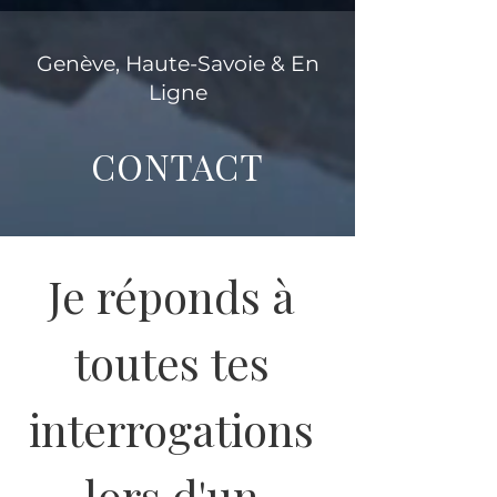
Genève,
Haute-Savoie & En
Ligne
CONTACT
Je réponds à 
toutes tes 
interrogations 
lors d'un 