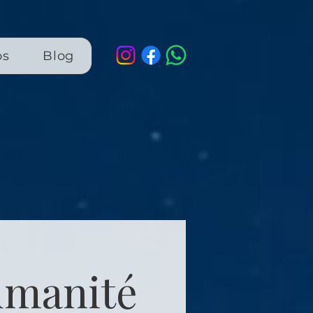
os
Blog
umanité