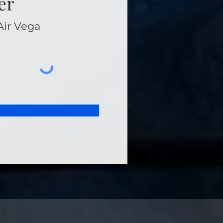
er
Air Vega