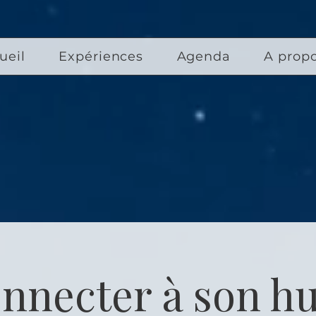
ueil
Expériences
Agenda
A prop
onnecter à son h