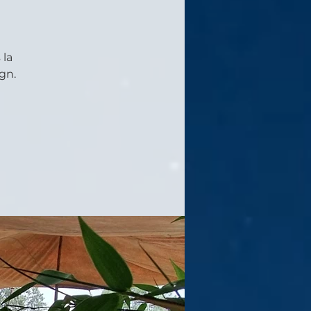
 la
gn.