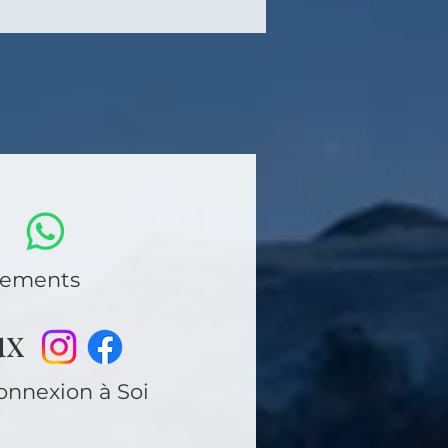
ènements
ux
connexion à Soi